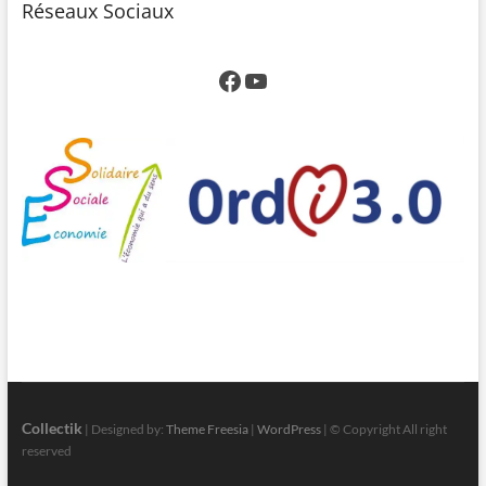
Réseaux Sociaux
Facebook
YouTube
Collectik
| Designed by:
Theme Freesia
|
WordPress
| © Copyright All right
reserved