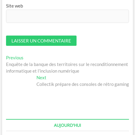
Site web
Navigation
Previous
Previous
post:
Enquête de la banque des territoires sur le reconditionnement
de
informatique et l’inclusion numérique
l’article
Next
Next
post:
Collectik prépare des consoles de rétro gaming
AUJOURD'HUI