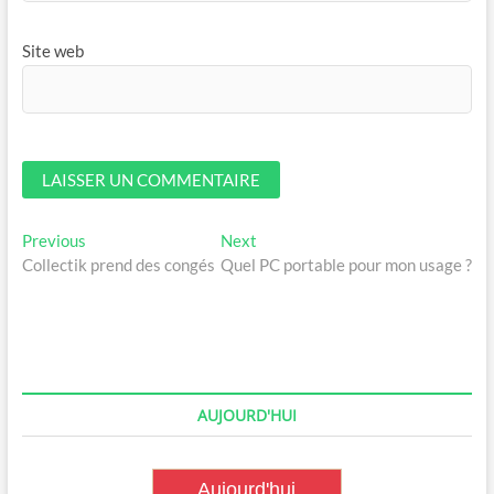
Site web
Navigation
Previous
Next
Previous
Next
post:
post:
Collectik prend des congés
Quel PC portable pour mon usage ?
de
l’article
AUJOURD'HUI
Aujourd'hui