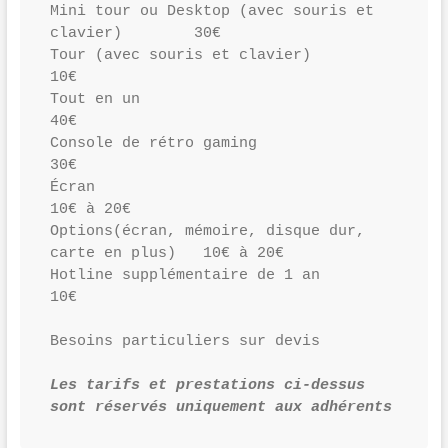
Mini tour ou Desktop (avec souris et 
clavier)        30€
Tour (avec souris et clavier)                        
10€
Tout en un                                           
40€
Console de rétro gaming                              
30€
Écran                                                
10€ à 20€
Options(écran, mémoire, disque dur, 
carte en plus)   10€ à 20€
Hotline supplémentaire de 1 an                       
10€
Besoins particuliers sur devis
Les tarifs et prestations ci-dessus 
sont réservés uniquement aux adhérents