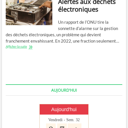
Alertes aux déchets
électroniques
Un rapport de l’ONU tire la
sonnette d’alarme sur la gestion
des déchets électroniques, un problème qui devient
franchement envahissant. En 2022, une fraction seulement…
Alertes
Afficher la suite
aux
déchets
électroniques
AUJOURD'HUI
Aujourd'hui
Vendredi - Sem. 32