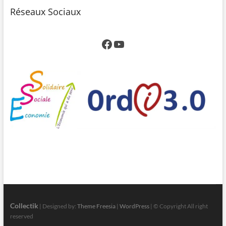
Réseaux Sociaux
Facebook
YouTube
Collectik
| Designed by:
Theme Freesia
|
WordPress
| © Copyright All right
reserved