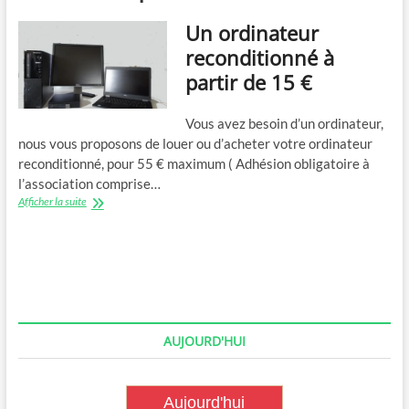
Un ordinateur
reconditionné à
partir de 15 €
Vous avez besoin d’un ordinateur,
nous vous proposons de louer ou d’acheter votre ordinateur
reconditionné, pour 55 € maximum ( Adhésion obligatoire à
l’association comprise…
Un
Afficher la suite
ordinateur
reconditionné
à
partir
de
15
€
AUJOURD'HUI
Aujourd'hui