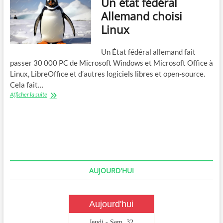
Un état fédéral
Allemand choisi
Linux
Un État fédéral allemand fait
passer 30 000 PC de Microsoft Windows et Microsoft Office à
Linux, LibreOffice et d’autres logiciels libres et open-source.
Cela fait…
Un
Afficher la suite
état
fédéral
Allemand
choisi
Linux
AUJOURD'HUI
Aujourd'hui
Jeudi - Sem. 32