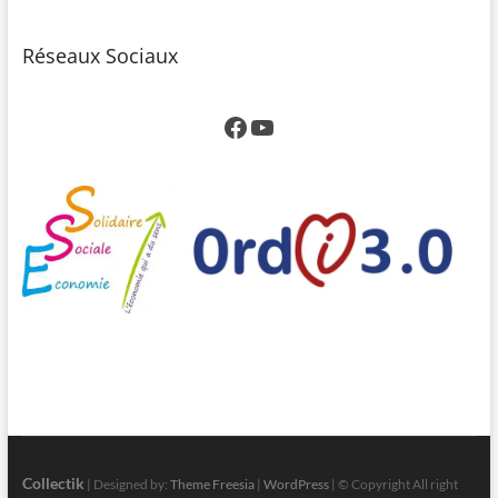
Réseaux Sociaux
Facebook
YouTube
Collectik
| Designed by:
Theme Freesia
|
WordPress
| © Copyright All right