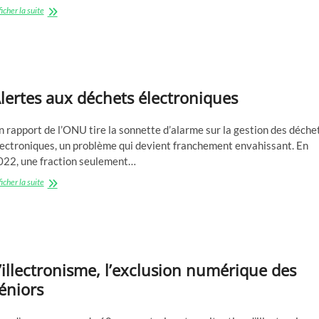
Un
icher la suite
état
fédéral
Allemand
choisi
Linux
lertes aux déchets électroniques
 rapport de l’ONU tire la sonnette d’alarme sur la gestion des déche
lectroniques, un problème qui devient franchement envahissant. En
022, une fraction seulement…
Alertes
icher la suite
aux
déchets
électroniques
’illectronisme, l’exclusion numérique des
éniors