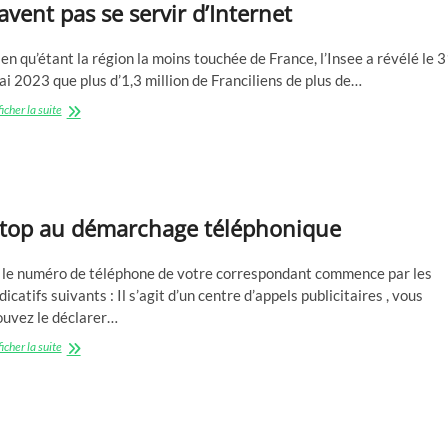
avent pas se servir d’Internet
en qu’étant la région la moins touchée de France, l’Insee a révélé le 
i 2023 que plus d’1,3 million de Franciliens de plus de…
En
icher la suite
Île-
de-
France,
1,3
million
de
top au démarchage téléphonique
personnes
ne
savent
i le numéro de téléphone de votre correspondant commence par les
pas
dicatifs suivants : Il s’agit d’un centre d’appels publicitaires , vous
se
ouvez le déclarer…
servir
d’Internet
Stop
icher la suite
au
démarchage
téléphonique