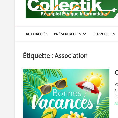
ACTUALITÉS
PRÉSENTATION
LE PROJET
Étiquette :
Association
C
Po
au
l
Aff