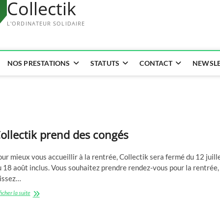
Collectik
L'ORDINATEUR SOLIDAIRE
NOS PRESTATIONS
STATUTS
CONTACT
NEWSLE
ollectik prend des congés
ur mieux vous accueillir à la rentrée, Collectik sera fermé du 12 juill
 18 août inclus. Vous souhaitez prendre rendez-vous pour la rentrée,
aissez…
Collectik
icher la suite
prend
des
congés