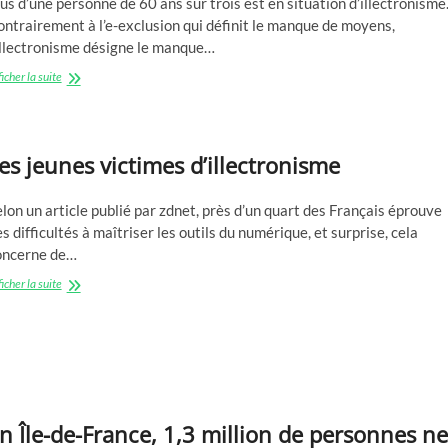
us d’une personne de 60 ans sur trois est en situation d’illectronisme
ntrairement à l’e-exclusion qui définit le manque de moyens,
’illectronisme désigne le manque…
L’illectronisme,
icher la suite
l’exclusion
numérique
des
séniors
es jeunes victimes d’illectronisme
lon un article publié par zdnet, près d’un quart des Français éprouve
s difficultés à maîtriser les outils du numérique, et surprise, cela
oncerne de…
Les
icher la suite
jeunes
victimes
d’illectronisme
n Île-de-France, 1,3 million de personnes ne