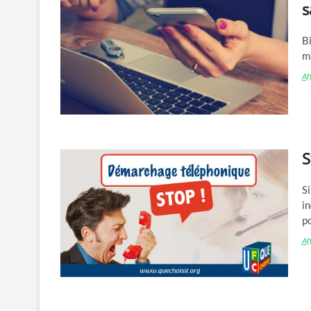
s
Bi
ma
Aff
S
S
in
p
Aff