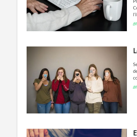
Pl
Co
l
Aff
L
Se
de
c
Aff
E