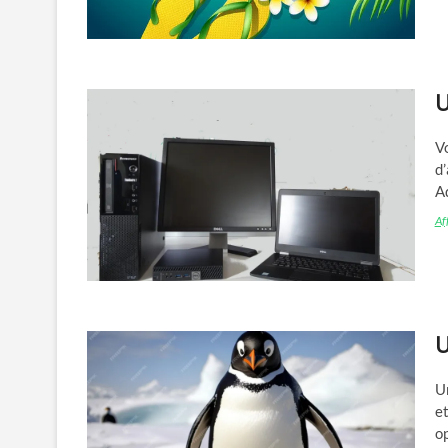
U
Vo
d
Ad
Aff
U
U
et
op