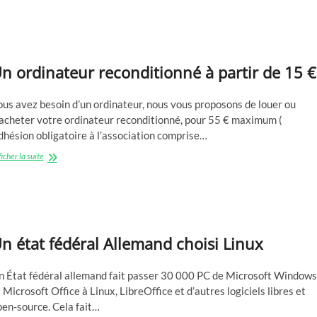
n ordinateur reconditionné à partir de 15 €
us avez besoin d’un ordinateur, nous vous proposons de louer ou
’acheter votre ordinateur reconditionné, pour 55 € maximum (
hésion obligatoire à l’association comprise…
Un
icher la suite
ordinateur
reconditionné
à
partir
de
15
n état fédéral Allemand choisi Linux
€
n État fédéral allemand fait passer 30 000 PC de Microsoft Windows
 Microsoft Office à Linux, LibreOffice et d’autres logiciels libres et
en-source. Cela fait…