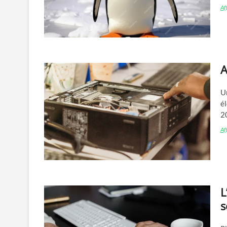
Aff
A
Un
é
2
Aff
L
s